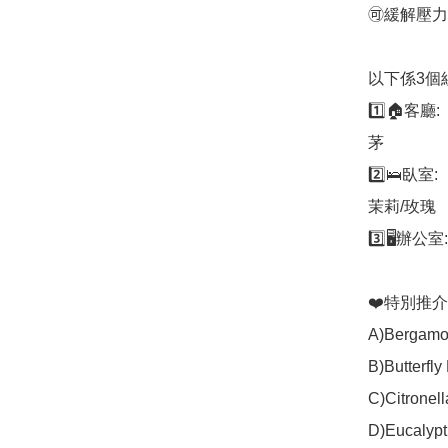
🉑緩解壓力
以下係3個組
1️⃣🏠客
茅

2️⃣🛌
茉莉/玫瑰

3️⃣🖥️
❤️特別推介以
A)Bergam
B)Butterf
C)Citronel
D)Eucalyp