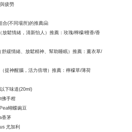
與疲勞

合(不同場所)的推薦🤗

廳:（放鬆情緒，清新怡人）推薦：玫瑰/檸檬/檀香/香
臥室:（舒緩情緒、放鬆精神、幫助睡眠）推薦：薰衣草/
辦公室:（提神醒腦，活力倍增）推薦：檸檬草/薄荷

下味道(20ml)

ot佛手柑

ly Pea蝴蝶豌豆

la香茅

tus 尤加利
