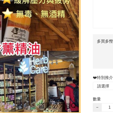
多買多慳
❤️特別推介
數量
−