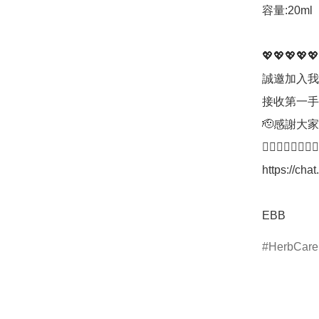
容量:20ml

💖💖💖💖💖
誠邀加入我哋
接收第一手
🫡感謝大家
👇🏼👇🏼👇🏼👇🏼
https://c
EBB
HerbCare