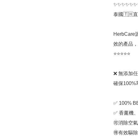
✨✨✨✨✨✨
泰國🇹🇭直
HerbC
效的產品，
⭐⭐⭐⭐⭐

❌ 無添加
確保100%
✅ 100% B
✅ 香薰機
🉑消除空氣
🉐有效驅除