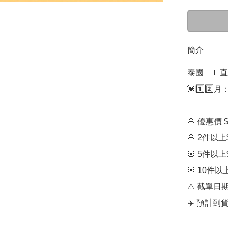
簡介
泰國🇹🇭直
💓1️⃣2️⃣月：
🌸 優惠價 $6
🌸 2件以上$
🌸 5件以上$
🌸 10件以上
⚠️ 截單日期
✈️ 預計到