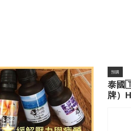
預購
泰國
牌）H