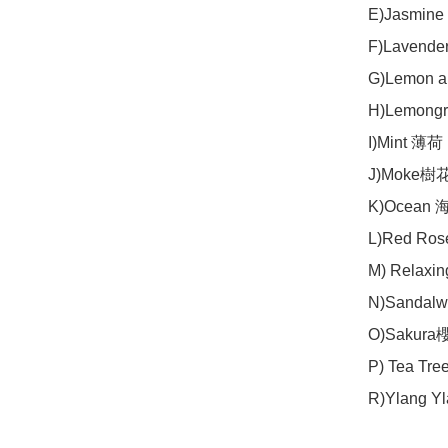
E)Jasmin
F)Lavend
G)Lemon 
H)Lemong
I)Mint 薄荷

J)Moke樹花
K)Ocean 
L)Red Ros
M) Relaxi
N)Sandal
O)Sakura
P) Tea Tr
R)Ylang Y