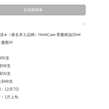
加至購物車
−
送✈️（著名本土品牌）HerbCare 香薰精油20ml

優惠‼️‼️

5/支  

59/支

55/支

$49/支

：12月7日

貨：1月上旬
