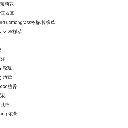
e 茉莉花

er薰衣草

and Lemongrass檸檬/檸檬草

rass 檸檬草



海洋

e 玫瑰

ng 放鬆

wood檀香

櫻花

ee茶樹

lang 依蘭
