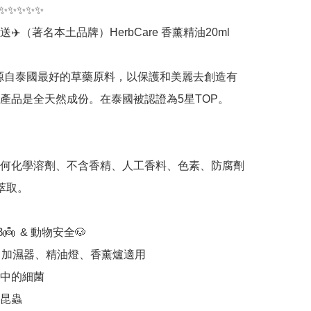
✨✨✨✨✨

送✈️（著名本土品牌）HerbCare 香薰精油20ml

are源自泰國最好的草藥原料，以保護和美麗去創造有
產品是全天然成份。在泰國被認證為5星TOP。
任何化學溶劑、不含香精、人工香料、色素、防腐劑 
萃取。

B👼  & 動物安全🐶 

、加濕器、精油燈、香薰爐適用

中的細菌

昆蟲
