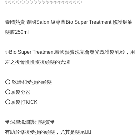
✨✨✨✨✨✨✨✨✨✨✨✨✨✨✨✨✨✨✨

泰國熱賣 泰國Salon 級專業Bio Super Treatment 修護焗油
髮膜250ml

✨Bio Super Treatment泰國熱賣洗完會發光既護髮乳😍，用
左之後會慢慢恢復頭髮的光澤

⭕️ 乾燥和受損的頭髮

⭕️頭髮分岔

⭕️頭髮打KICK

🧡深層滋潤護理髮質🧡

有助於修復受損的頭髮，尤其是髮尾👍🏻
