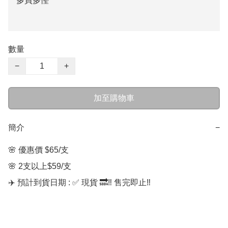
多買多慳
數量
−
+
加至購物車
簡介
−
🌸 優惠價 $65/支  

🌸 2支以上$59/支

✈️ 預計到貨日期 : ✅ 現貨 🔜‼️ 售完即止‼️
