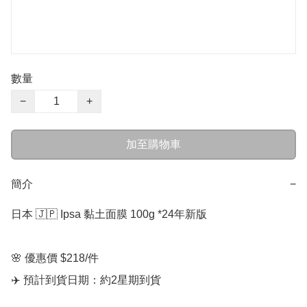
數量
−
+
加至購物車
簡介
−
日本 🇯🇵 Ipsa 黏土面膜 100g *24年新版

🌸 優惠價 $218/件

✈️ 預計到貨日期：約2星期到貨
