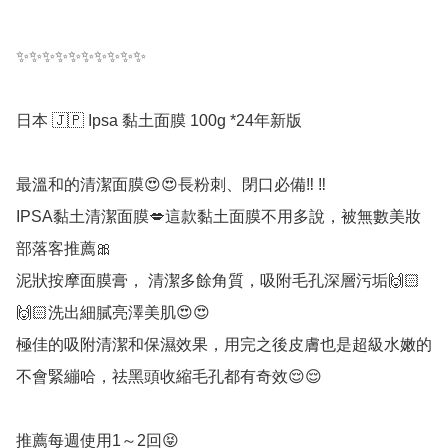
✨✨✨✨✨✨✨✨✨✨

日本 🇯🇵 Ipsa 黏土面膜 100g *24年新版

最溫和的清潔面膜😍😍長粉刺、閉口必備‼️ ️‼️ ️

IPSA黏土清潔面膜💋這款黏土面膜不用多說，被無數美妝
部落客推薦🎀

泥狀按摩面膜膏， 清潔多餘角質，吸附毛孔深層污垢🙌🏻
🙌🏻洗出細膩亮澤美肌😍😍

極佳的吸附清潔和保濕效果，用完之後皮膚也是超級水嫩的
不會緊繃哈，祛黑頭收縮毛孔都有奇效😌😌

推薦每週使用1～2回😝
