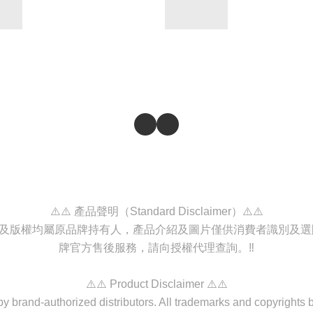
⚠️⚠️ 產品聲明（Standard Disclaimer）⚠️⚠️
商標及版權均屬原品牌持有人，產品介紹及圖片僅供消費者識別及
牌官方售後服務，請向授權代理查詢。‼️
⚠️⚠️ Product Disclaimer ⚠️⚠️
d by brand-authorized distributors. All trademarks and copyrights