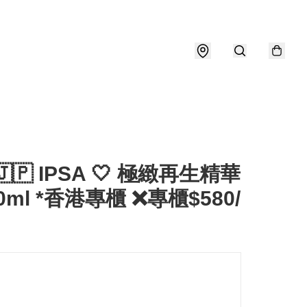
🇵 IPSA 🤍 極緻再生精華
0ml *香港專櫃 ❌專櫃$580/