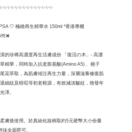
✨✨✨✨✨✨✨✨✨✨✨✨✨✨

 IPSA 🤍 極緻再生精華水 150ml *香港專櫃

/件❌

漠的珍稀高濃度再生活膚成份 「復活の木」- 高濃
精華，同時加入抗老胺基酸(Amino A5) 、梔子
尾花萃取，為肌膚傾注再生力量，深層滋養修復肌
退細紋及暗啞等初老根源，有效減淡皺紋，煥發年
光澤。

柔膚後使用。於真絲化妝棉取約5元硬幣大小份量
輕抺全面即可。​​
