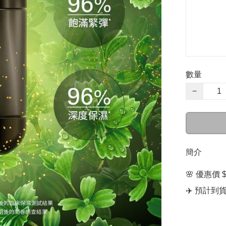
數量
−
簡介
🌸 優惠價 $
✈️ 預計到