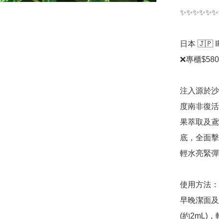
✨✨✨✨✨✨
日本 🇯🇵
❌專櫃$580
注入源於沙
度南非復活草
果萃取及鳶
底，全面擊
輕水亮緊彈
使用方法：​

早晚潔面及
(約2mL)，