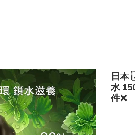
日本 
水 15
件❌