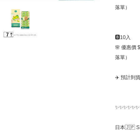
落單）

🅱️10入

🌸 優惠價 
落單）

✈️ 預計到
✨✨✨✨✨✨
日本🇯🇵 S