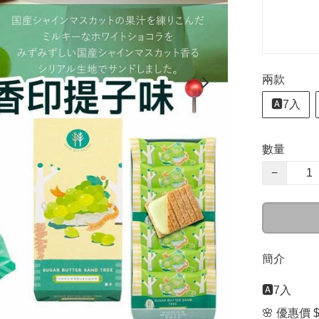
兩款
🅰️7入
數量
−
簡介
🅰️7入 

🌸 優惠價 