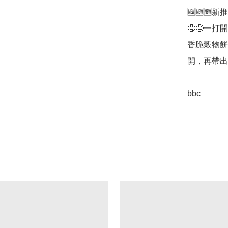
🆕🆕🆕
🤤🤤一
香脆穀物餅
開，再帶出
bbc