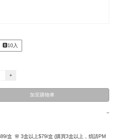
🅱️10入
+
加至購物車
−
$89/盒  🌸 3盒以上$79/盒 (購買3盒以上，煩請PM 