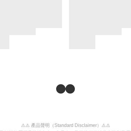
⚠️⚠️ 產品聲明（Standard Disclaimer）⚠️⚠️