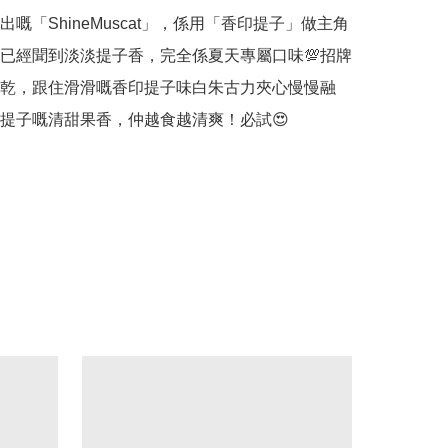
新推出嘅「ShineMuscat」，係用「香印提子」做主角
打開已經聞到淡淡提子香，完全係夏天專屬口味💯招牌
乾，跟住滑滑嘅香印提子味白朱古力夾心慢慢融
提子嘅清甜果香，仲越食越清爽！必試😍
