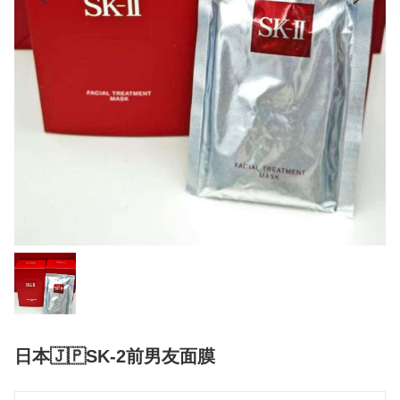
日本🇯🇵SK-2前男友面膜