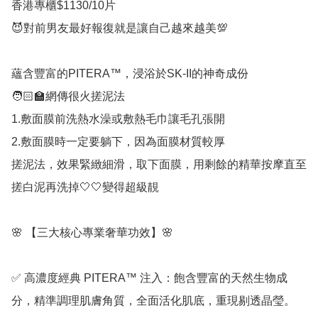
香港專櫃$1130/10片

😈對前男友最好報復就是讓自己越來越美💯

蘊含豐富的PITERA™️，浸浴於SK-II的神奇成份

🧑🏻‍🏫網傳很火搓泥法

1.敷面膜前洗熱水澡或敷熱毛巾讓毛孔張開

2.敷面膜時一定要躺下，因為面膜材質較厚

搓泥法，效果緊緻細滑，取下面膜，用剩餘的精華按摩直至
搓白泥再洗掉🤍🤍變得超級靚

🌸 【三大核心專業奢華功效】🌸 

✅ 高濃度經典 PITERA™ 注入：飽含豐富的天然生物成
分，精準調理肌膚角質，全面活化肌底，重現剔透晶瑩。
