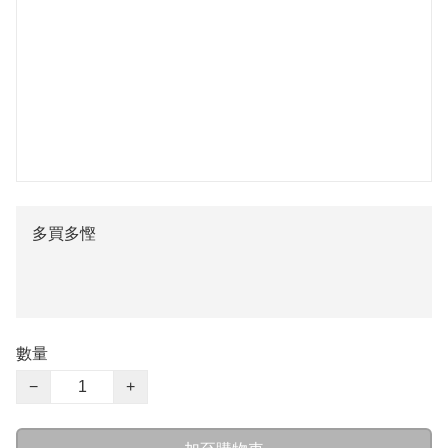
多買多慳
數量
−
+