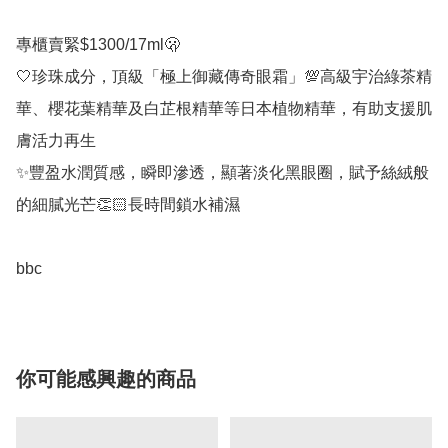
專櫃賣緊$1300/17ml🫢

🤍珍珠成分，頂級「極上御藏傳奇眼霜」💯高級宇治綠茶精
華、櫻花葉精華及白芷根精華等日本植物精華，有助支援肌
膚活力再生

✨豐盈水潤質感，瞬即滲透，顯著淡化黑眼圈，賦予絲絨般
的細膩光芒👏🏻長時間鎖水補濕

bbc
你可能感興趣的商品