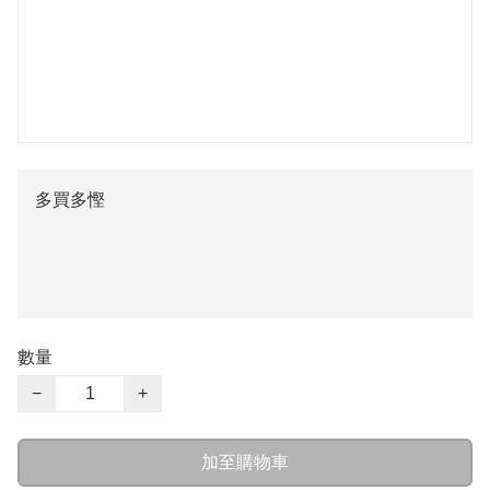
多買多慳
數量
−
+
加至購物車