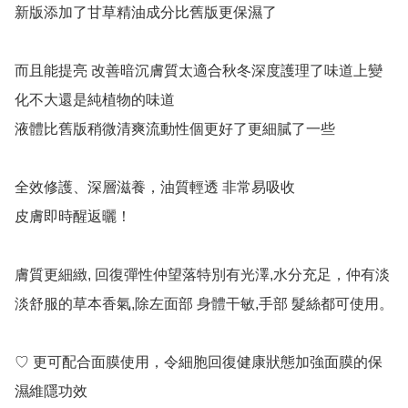
新版添加了甘草精油成分比舊版更保濕了

而且能提亮 改善暗沉膚質太適合秋冬深度護理了味道上變
化不大還是純植物的味道

液體比舊版稍微清爽流動性個更好了更細膩了一些

全效修護、深層滋養，油質輕透 非常易吸收

皮膚即時醒返曬！ 

膚質更細緻, 回復彈性仲望落特別有光澤,水分充足，仲有淡
淡舒服的草本香氣,除左面部 身體干敏,手部 髮絲都可使用。

♡ 更可配合面膜使用，令細胞回復健康狀態加強面膜的保
濕維隱功效
