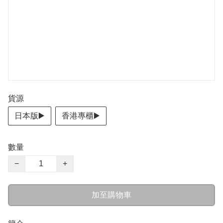
貨源
日本版▶️
香港專櫃▶️
數量
−
+
加至購物車