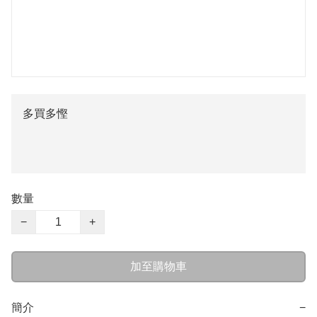
多買多慳
數量
−
+
加至購物車
簡介
−