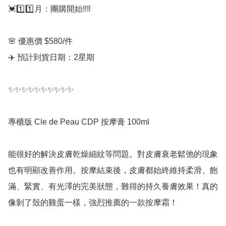
💓1️⃣1️⃣月：團購開始‼️‼️

🌸 優惠價 $580/件

✈️ 預計到貨日期：2星期

✨✨✨✨✨✨✨✨✨✨

專櫃版 Cle de Peau CDP 按摩膏 100ml

能很好的解決皮膚乾燥細紋等問題。對皮膚衰老鬆弛的現象
也有明顯改善作用。按摩結束後，皮膚都始終維持柔滑、飽
滿、緊實、有光澤的完美狀態，難得的持久養膚效果！真的
像剝了殼的雞蛋一樣，強烈推薦的一款按摩霜！
