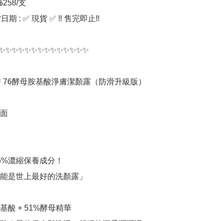
258/支

期 : ✅ 現貨 ✅ ‼️ 售完即止‼️

✨✨✨✨✨✨✨✨✨✨✨✨✨✨

UU 76酵母胺基酸淨膚潔顏露（防滑升級版）

面

6%濃縮保養成分！

能是世上最好的洗顏露」

基酸 + 51%酵母精華
