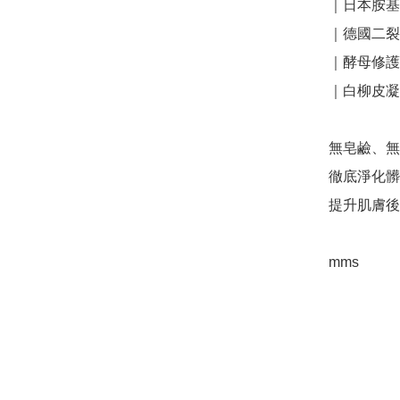
｜日本胺基
｜德國二裂
｜酵母修護
｜白柳皮凝
無皂鹼、無
徹底淨化髒
提升肌膚後
mms