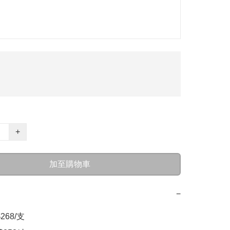
+
加至購物車
−
68/支  
