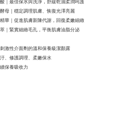
酸｜最佳保水與洗淨，舒緩乾涸柔潤呵護

酵母｜穩定調理肌膚、恢復光澤亮麗

精華｜促進肌膚新陳代謝，回復柔嫩細緻

萃｜緊實細緻毛孔，平衡肌膚油脂分泌

刺激性介面劑的溫和保養級潔顏露

汙、修護調理、柔嫩保水

續保養吸收力
