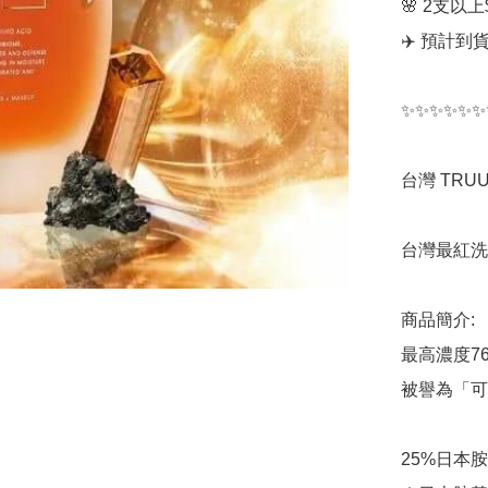
🌸 2支以上$
✈️ 預計到貨日
✨✨✨✨✨✨
台灣 TR
台灣最紅洗
商品簡介:

最高濃度7
被譽為「可
25%日本胺