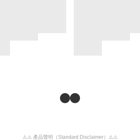
⚠️⚠️ 產品聲明（Standard Disclaimer）⚠️⚠️