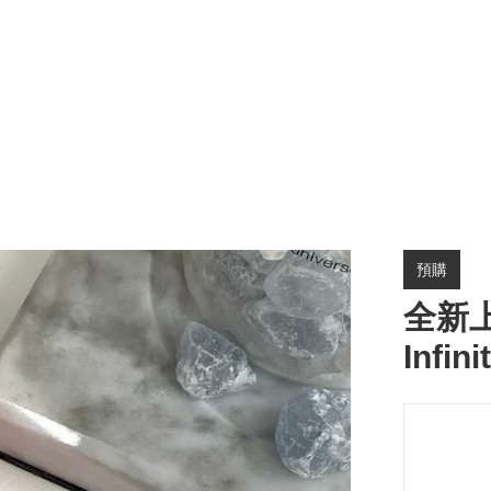
預購
全新上
Infin