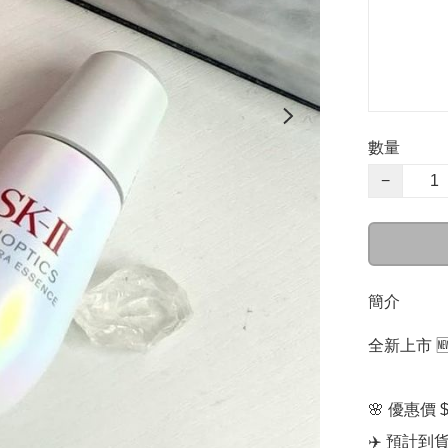
數量
−
簡介
全新上市 🆕 S
🌸 優惠價 $
✈️ 預計到