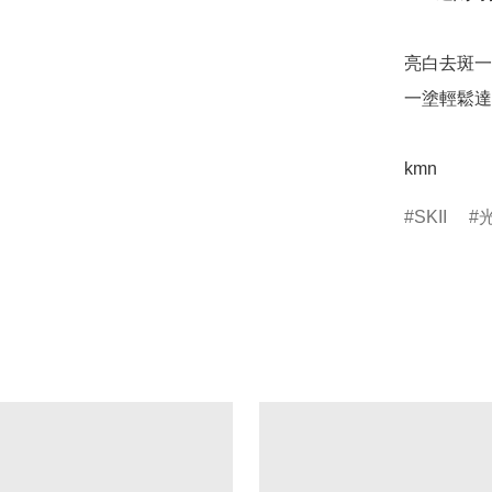
亮白去斑一
一塗輕鬆達
kmn
SKII