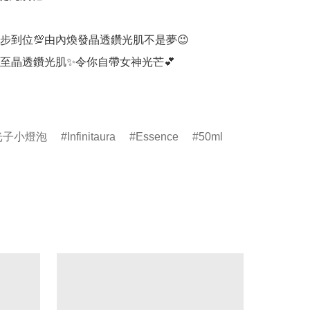
步到位💯由內煥發晶透鑽光肌不是夢😉

至晶透鑽光肌✨令你自帶女神光芒💕

光子小燈泡
Infinitaura
Essence
50ml