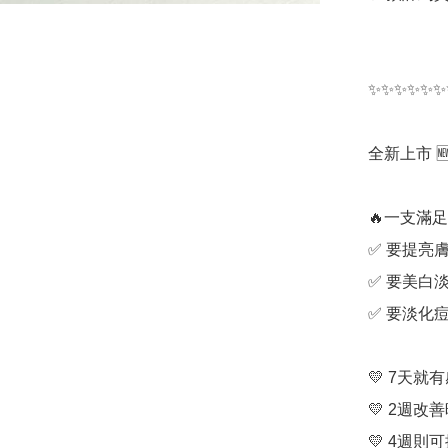
✨✨✨✨✨✨
全新上市 🆕 S
🔥一支滿足
✅ 要提亮膚
✅ 要美白淡
✅ 要淡化痘
💛 7天就
💛 2週改善
💛 4週則