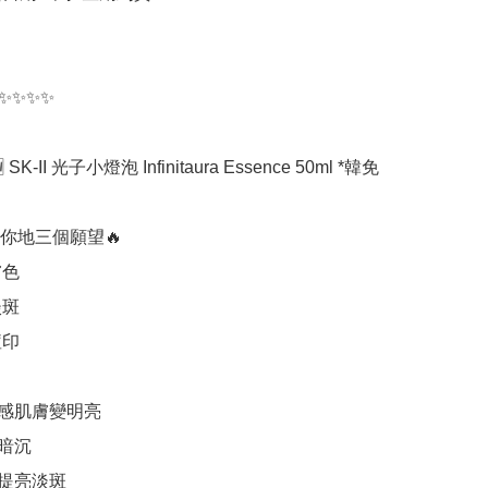
✨✨✨✨

K-II 光子小燈泡 Infinitaura Essence 50ml *韓免

你地三個願望🔥

色

斑

印

有感肌膚變明亮

暗沉

可提亮淡斑
