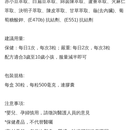
赤小豆萃取、白扁豆萃取、綿茵陳萃取、蘆薈萃取、火麻仁
萃取、決明子萃取、陳皮萃取、甘草萃取、龜(去內臟)、葡
萄糖酸鉀、(E470b) 抗結劑、(E551) 抗結劑

建議用量:

保健：每日1次，每次3粒；嚴重: 每日2次，每次3粒

配方適合3歲至10歲小孩，服量減半即可

包裝規格:

每盒 30粒，每粒500毫克，連膠囊

注意事項:

*嬰兒、孕婦慎用，請徵詢醫護人員的意見

*保健產品，不代替醫囑
