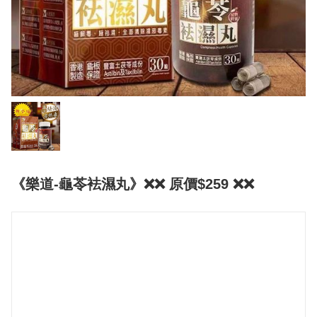
《樂道-龜苓袪濕丸》❌❌ 原價$259 ❌❌