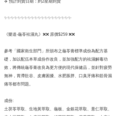
✈️ 預計到貨日期：約2星期到貨

✨✨✨✨✨✨✨✨✨✨✨✨✨✨✨✨✨✨✨✨

《樂道-龜苓袪濕丸》❌❌ 原價$259 ❌❌

參考「國家衛生部門」所頒布之龜苓膏標準成份為配方基
礎，加以配伍本草成份作改良，並加強配方的袪濕解毒功
效，將傳統龜苓膏改良為更方便的現代保健品，並針對疲勞
無神，胃滯肚谷、皮膚困擾、水肥脹胖、口臭牙痛和筋骨濕
痛等都市問題。

成份:

土茯苓萃取、生地黃萃取、龜板、金銀花萃取、薏仁萃取、