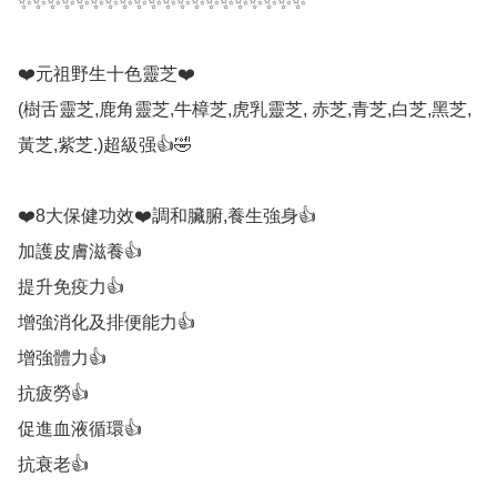
✨✨✨✨✨✨✨✨✨✨✨✨✨✨✨✨✨✨✨✨

❤️元祖野生十色靈芝❤️

(樹舌靈芝,鹿角靈芝,牛樟芝,虎乳靈芝, 赤芝,青芝,白芝,黑芝,
黃芝,紫芝.)超級强👍🤣

❤️8大保健功效❤️調和臟腑,養生強身👍

加護皮膚滋養👍

提升免疫力👍

增強消化及排便能力👍

增強體力👍

抗疲勞👍

促進血液循環👍

抗衰老👍
