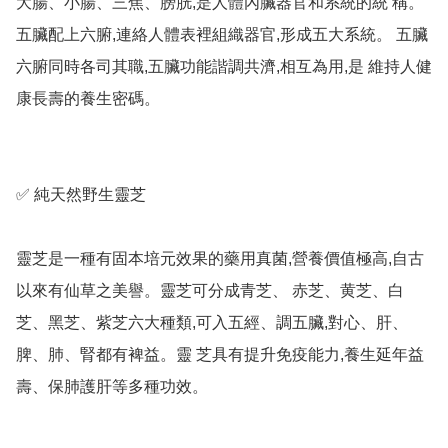
大腸、小腸、三焦、膀胱,是人體內臟器官和系統的統 稱。
五臟配上六腑,連絡人體表裡組織器官,形成五大系統。 五臟
六腑同時各司其職,五臟功能諧調共濟,相互為用,是 維持人健
康長壽的養生密碼。

✅ 純天然野生靈芝

靈芝是一種有固本培元效果的藥用真菌,營養價值極高,自古
以來有仙草之美譽。靈芝可分成青芝、 赤芝、黄芝、白
芝、黑芝、紫芝六大種類,可入五經、調五臟,對心、肝、
脾、肺、腎都有裨益。靈 芝具有提升免疫能力,養生延年益
壽、保肺護肝等多種功效。
