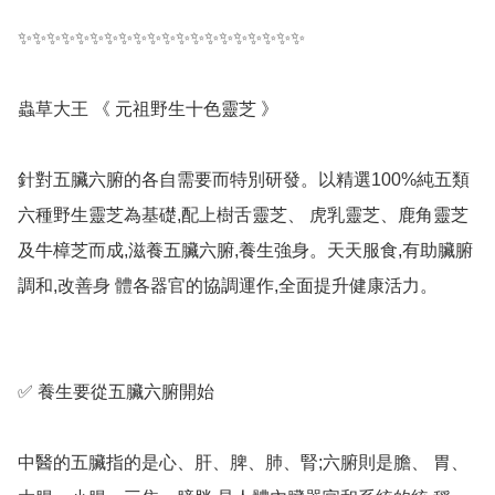
✨✨✨✨✨✨✨✨✨✨✨✨✨✨✨✨✨✨✨✨

蟲草大王 《 元祖野生十色靈芝 》

針對五臟六腑的各自需要而特別研發。以精選100%純五類
六種野生靈芝為基礎,配上樹舌靈芝、 虎乳靈芝、鹿角靈芝
及牛樟芝而成,滋養五臟六腑,養生強身。天天服食,有助臟腑
調和,改善身 體各器官的協調運作,全面提升健康活力。

✅ 養生要從五臟六腑開始

中醫的五臟指的是心、肝、脾、肺、腎;六腑則是膽、 胃、