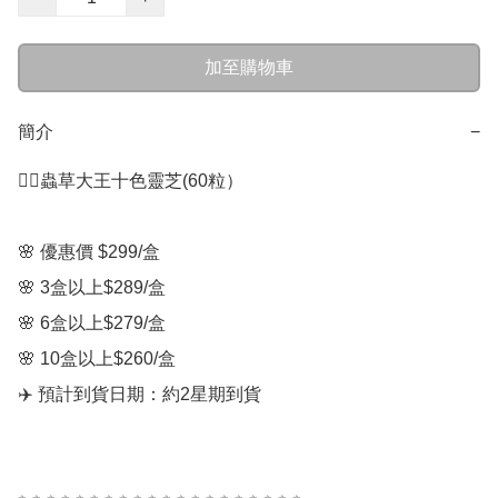
加至購物車
簡介
−
❤️‍🔥蟲草大王十色靈芝(60粒）

🌸 優惠價 $299/盒  

🌸 3盒以上$289/盒

🌸 6盒以上$279/盒

🌸 10盒以上$260/盒

✈️ 預計到貨日期：約2星期到貨
