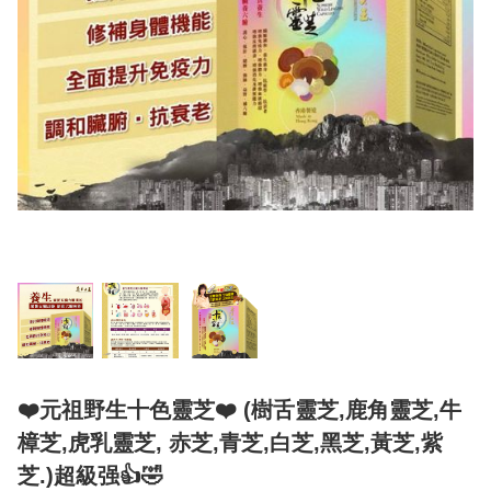
❤️元祖野生十色靈芝❤️ (樹舌靈芝,鹿角靈芝,牛
樟芝,虎乳靈芝, 赤芝,青芝,白芝,黑芝,黃芝,紫
芝.)超級强👍🤣