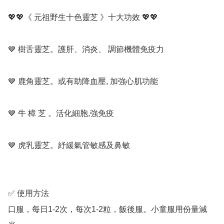
💖💖《 元祖野生十色靈芝 》十大功效 💖💖

💙 樹舌靈芝。護肝、消炎、 調節機體免疫力

💙 鹿角靈芝。或有助降血壓, 加強心肌功能

💙 牛 樟 芝 。活化細胞,強免疫

💙 虎乳靈芝。紓緩氣管敏感及鼻敏

✅ 使用方法

口服，每日1-2次，每次1-2粒，飯後服。小童服用份量減